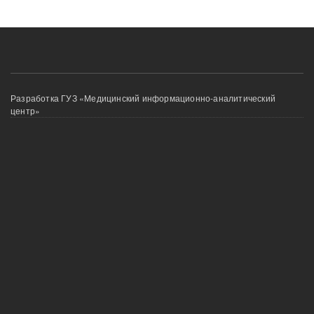
Меню
Разработка ГУЗ «Медицинский информационно-аналитический
центр»
в
подвале