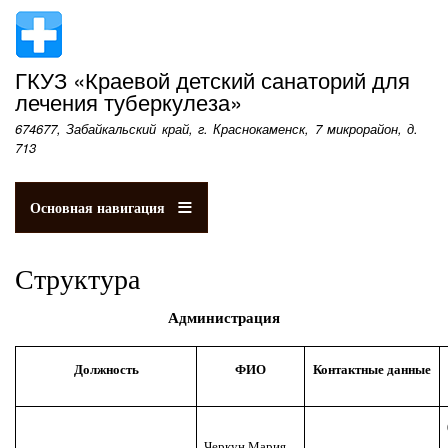
Перейти
к
основному
ГКУЗ «Краевой детский санаторий для
содержанию
лечения туберкулеза»
674677, Забайкальский край, г. Краснокаменск, 7 микрорайон, д.
713
Основная навигация
Структура
Администрация
Должность
ФИО
Контактные данные
Черкун Мария