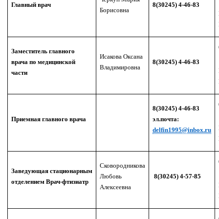
Главный врач
8(30245) 4-46-83
Борисовна
Заместитель главного
Исакова Оксана
врача по медицинской
8(30245) 4-46-83
Владимировна
части
8(30245) 4-46-83
Приемная главного врача
эл.почта:
delfin
1995@
inbox
.
ru
Сковородникова
Заведующая
стационарным
Любовь
8(30245) 4-57-85
отделением
Врач-фтизиатр
Алексеевна