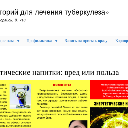
Перейти
торий для лечения туберкулеза»
к
основному
орайон, д. 713
содержанию
циентам
Профилактика
Запись на прием к врачу
Корпор
тические напитки: вред или польза