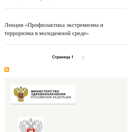
Лекция «Профилактика экстремизма и
терроризма в молодежной среде»
Страница 1
Следующая
››
Нумерация
страница
страниц