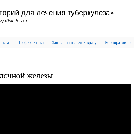
Перейти
торий для лечения туберкулеза»
к
основному
орайон, д. 713
содержанию
ентам
Профилактика
Запись на прием к врачу
Корпоративная
лочной железы