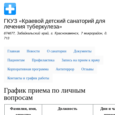
Перейти
к
основному
ГКУЗ «Краевой детский санаторий для
содержанию
лечения туберкулеза»
674677, Забайкальский край, г. Краснокаменск, 7 микрорайон, д.
713
Главная
Новости
О санатории
Документы
Пациентам
Профилактика
Запись на прием к врачу
Корпоративная программа
Антитеррор
Отзывы
Контакты и график работы
График приема по личным
вопросам
Фамилия, имя,
Должность
Дни и ч
отчество
прием