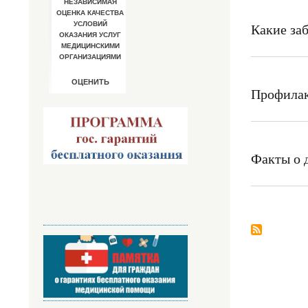
Какие за
Профилак
Факты о 