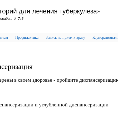
Перейти
торий для лечения туберкулеза»
к
основному
орайон, д. 713
содержанию
ентам
Профилактика
Запись на прием к врачу
Корпоративная
серизация
ерены в своем здоровье - пройдите диспансеризаци
спансеризации и углубленной диспансеризации