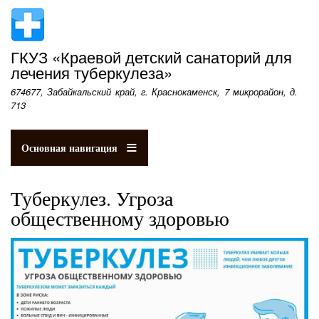
Перейти
к
основному
ГКУЗ «Краевой детский санаторий для
содержанию
лечения туберкулеза»
674677, Забайкальский край, г. Краснокаменск, 7 микрорайон, д.
713
Основная навигация
Туберкулез. Угроза
общественному здоровью