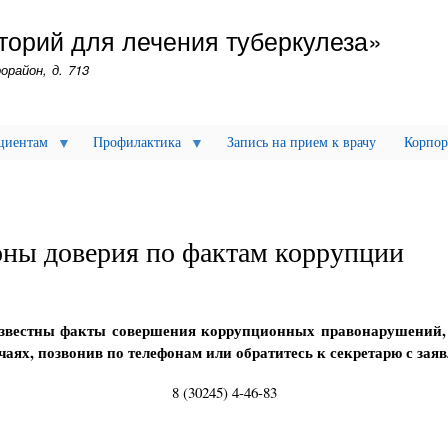
Перейти
торий для лечения туберкулеза»
к
основному
орайон, д. 713
содержанию
циентам
Профилактика
Запись на прием к врачу
Корпор
ны доверия по фактам коррупции
звестны факты совершения коррупционных правонарушений,
аях, позвонив по телефонам или обратитесь к секретарю с зая
8 (30245) 4-46-83