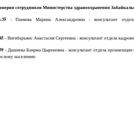
оверия сотрудников Министерства здравоохранения Забайкальс
04-35
- Панкова Марина Александровна - консультант отдел
85
- Вигибарьянс Анастасия Сергеевна - консультант отдела кадров
59
- Дашиева Баирма Цыреновна - консультант отдела организации
ослому населению