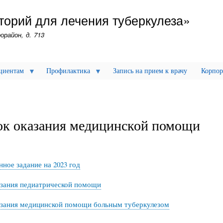
Перейти
торий для лечения туберкулеза»
к
основному
орайон, д. 713
содержанию
циентам
Профилактика
Запись на прием к врачу
Корпор
к оказания медицинской помощи
нное задание на 2023 год
зания педиатрической помощи
зания медицинской помощи больным туберкулезом