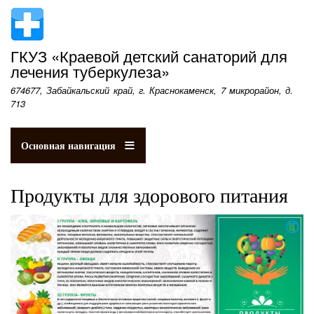
Перейти
к
основному
ГКУЗ «Краевой детский санаторий для
содержанию
лечения туберкулеза»
674677, Забайкальский край, г. Краснокаменск, 7 микрорайон, д.
713
Основная навигация
Продукты для здорового питания