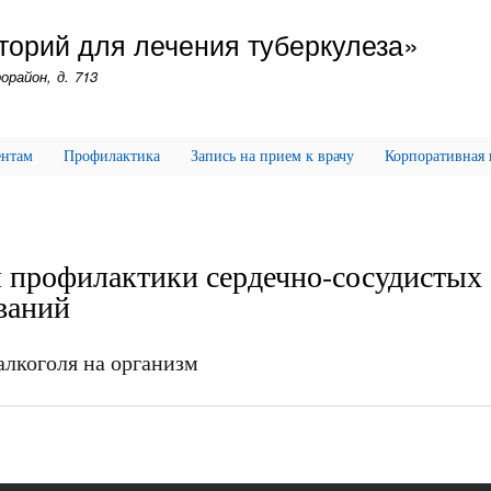
Перейти
торий для лечения туберкулеза»
к
основному
орайон, д. 713
содержанию
ентам
Профилактика
Запись на прием к врачу
Корпоративная
 профилактики сердечно-сосудистых
ваний
алкоголя на организм