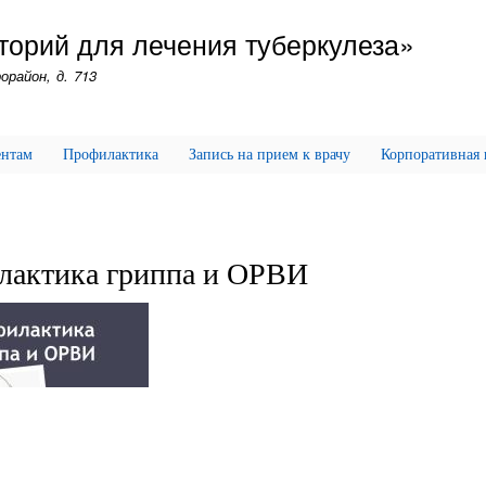
Перейти
торий для лечения туберкулеза»
к
основному
орайон, д. 713
содержанию
ентам
Профилактика
Запись на прием к врачу
Корпоративная
лактика гриппа и ОРВИ