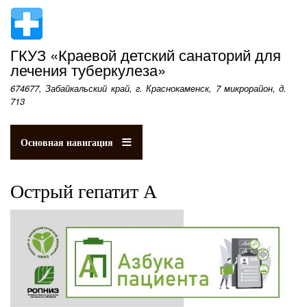
Перейти
к
основному
ГКУЗ «Краевой детский санаторий для
содержанию
лечения туберкулеза»
674677, Забайкальский край, г. Краснокаменск, 7 микрорайон, д.
713
Основная навигация
Острый гепатит А