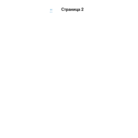
Предыдущая
‹‹
Страница 2
страница