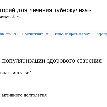
Перейти
торий для лечения туберкулеза»
к
основному
орайон, д. 713
содержанию
циентам
Профилактика
Запись на прием к врачу
Корпор
 популяризации здорового старения
знать инсульт?
 активного долголетия