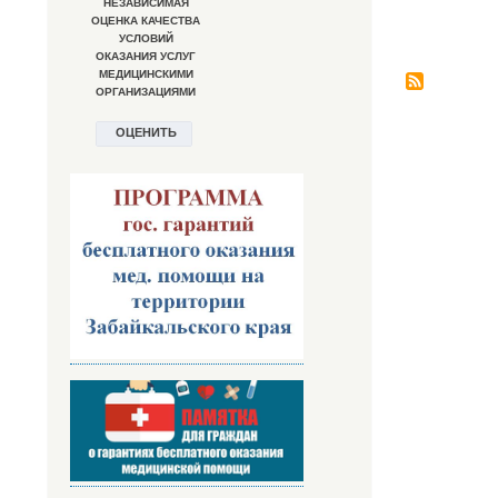
Нумерация
страниц