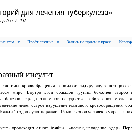
Перейти
торий для лечения туберкулеза»
к
основному
орайон, д. 713
содержанию
циентам
Профилактика
Запись на прием к врачу
Корпор
разный инсульт
я системы кровообращения занимают лидирующую позицию с
всем мире. Внутри этой большой группы болезней второе 
й болезни сердца занимают сосудистые заболевания мозга, 
значение имеет острое нарушение мозгового кровообращения, бол
. Каждый год инсульт поражает 15 миллионов человек в мире, из ни
льт» происходит от лат. insultus - «наскок, нападение, удар». Пе