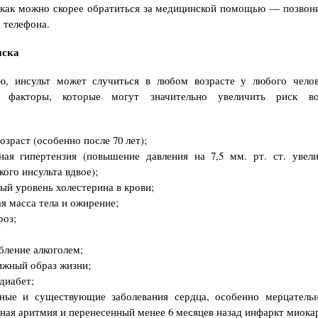
как можно скорее обратиться за медицинской помощью — позвон
 телефона.
иска
ю, инсульт может случиться в любом возрасте у любого челов
 факторы, которые могут значительно увеличить риск во
:
озраст (особенно после 70 лет);
ная гипертензия (повышение давления на 7,5 мм. рт. ст. увел
ого инсульта вдвое);
й уровень холестерина в крови;
я масса тела и ожирение;
роз;
бление алкоголем;
жный образ жизни;
диабет;
нные и существующие заболевания сердца, особенно мерцательн
ная аритмия и перенесенный менее 6 месяцев назад инфаркт миока