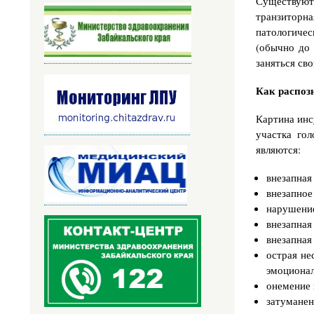
Существую
транзиторн
патологичес
(обычно до 
заняться сво
Как распоз
Картина инс
участка го
являются:
внезапная 
внезапное
нарушение
внезапная
внезапная
острая не
эмоционал
онемение 
затуманен