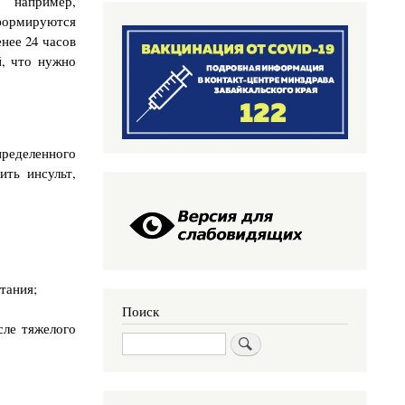
 например,
формируются
нее 24 часов
й, что нужно
пределенного
ть инсульт,
тания;
Поиск
сле тяжелого
Поиск