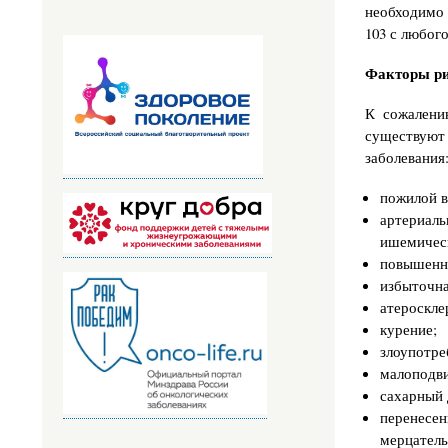
необходимо 
103 с любого
Факторы р
К сожалени
существуют
заболевания
пожилой в
артериаль
ишемическ
повышенны
избыточна
атероскле
курение;
злоупотре
малоподви
сахарный 
перенесе
мерцатель