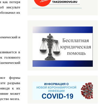
м как потеря
об инсульте
обозначил их
шемический и
звивается в
к головного
 Ишемический
 все формы
тате разрыва
риводя к их
ияние может
ество мозга.