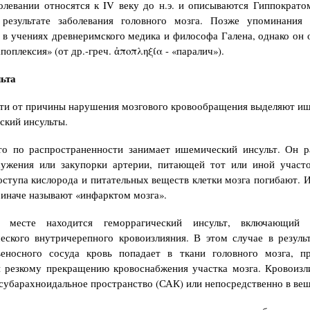
олевании относятся к IV веку до н.э. и описываются Гиппократо
 результате заболевания головного мозга. Позже упоминания 
 в учениях древнеримского медика и философа Галена, однако он 
оплексия» (от др.-греч. ἀποπληξία - «паралич»).
ьта
ти от причины нарушения мозгового кровообращения выделяют и
ский инсульты.
то по распространенности занимает ишемический инсульт. Он ра
 сужения или закупорки артерии, питающей тот или иной участо
доступа кислорода и питательных веществ клетки мозга погибают.
 иначе называют «инфарктом мозга».
 месте находится геморрагический инсульт, включающий
еского внутричерепного кровоизлияния. В этом случае в резуль
веносного сосуда кровь попадает в ткани головного мозга, п
и резкому прекращению кровоснабжения участка мозга. Кровоизл
 субарахноидальное пространство (САК) или непосредственно в вещ