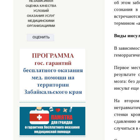
об этом заб
сознания в
встречаются
термином «ап
Виды инсул
В зависимос
геморрагиче
Первое мес
результате
мозга: без 
инсульт еще
На втором
нетравматич
стенки кро
сдавлению 
случиться в