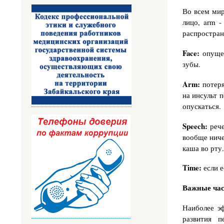
Во всем мир
лицо, arm -
распростран
Face:
опущен
зубы.
Arm:
потеря
на инсульт 
опускаться.
Speech:
рече
вообще ниче
каша во рту.
Time:
если 
Важные ча
Наиболее э
развития п