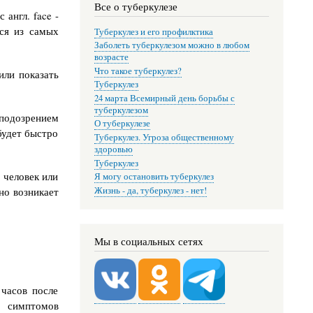
Все о туберкулезе
англ. face -
тся из самых
Туберкулез и его профилктика
Заболеть туберкулезом можно в любом
возрасте
Что такое туберкулез?
или показать
Туберкулез
24 марта Всемирный день борьбы с
туберкулезом
 подозрением
О туберкулезе
будет быстро
Туберкулез. Угроза общественному
здоровью
Туберкулез
 человек или
Я могу остановить туберкулез
но возникает
Жизнь - да, туберкулез - нет!
Мы в социальных сетях
часов после
х симптомов