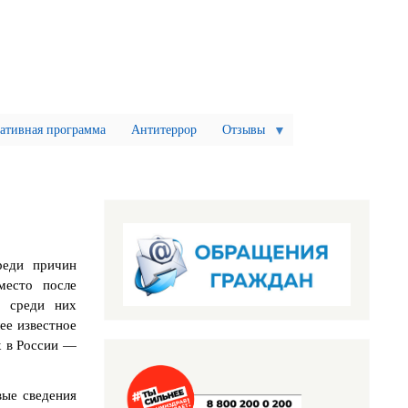
ативная программа
Антитеррор
Отзывы
реди причин
место после
а среди них
ее известное
х в России —
рвые сведения