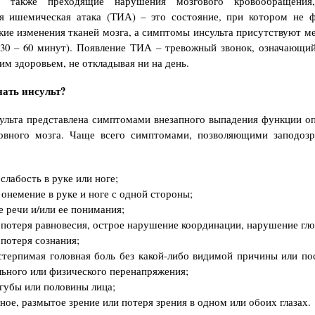
т также преходящие нарушения мозгового кровообращения,
ая ишемическая атака (ТИА) – это состояние, при котором не 
кие изменения тканей мозга, а симптомы инсульта присутствуют ме
30 – 60 минут). Появление ТИА – тревожный звонок, означающи
им здоровьем, не откладывая ни на день.
нать инсульт?
ульта представлена симптомами внезапного выпадения функции о
ловного мозга. Чаще всего симптомами, позволяющими заподозри
слабость в руке или ноге;
 онемение в руке и ноге с одной стороны;
 речи и/или ее понимания;
 потеря равновесия, острое нарушение координации, нарушение гло
 потеря сознания;
стерпимая головная боль без какой-либо видимой причины или по
ьного или физического перенапряжения;
губы или половины лица;
ное, размытое зрение или потеря зрения в одном или обоих глазах.