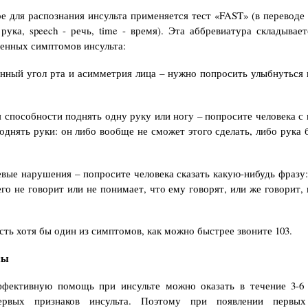
е для распознания инсульта применяется тест «FAST» (в переводе с 
 рука, speech - речь, time - время). Эта аббревиатура складывае
енных симптомов инсульта:
ный угол рта и асимметрия лица – нужно попросить улыбнуться 
 способности поднять одну руку или ногу – попросите человека с
поднять руки: он либо вообще не сможет этого сделать, либо рука 
вые нарушения – попросите человека сказать какую-нибудь фразу:
го не говорит или не понимает, что ему говорят, или же говорит, 
есть хотя бы один из симптомов, как можно быстрее звоните 103.
сы
ффективную помощь при инсульте можно оказать в течение 3-6 
ервых признаков инсульта. Поэтому при появлении первы