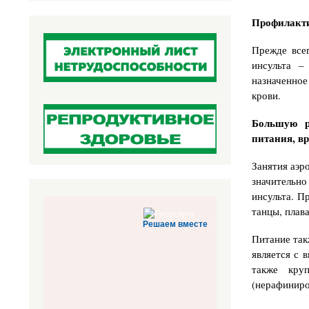
Профилакт
Прежде все
инсульта –
назначенное
крови.
Большую р
питания, в
Занятия аэр
значительн
инсульта. П
танцы, плав
Решаем вместе
Питание так
является с 
также кру
(нерафиниро