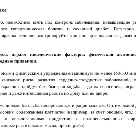
ика
го, необходимо взять под контроль заболевания, повышающие ри
 это гипертоническая болезнь и сахарный диабет. Регулярно
 врачом лечение, контролируйте уровень артериального давлен
оль играют поведенческие факторы: физическая активнос
редные привычки.
обными физическими упражнениями минимум не менее 150‑300 ми
о снижают риски развития сердечно-сосудистых заболеваний, 
рекрасно подойдут бег, быстрая ходьба, езда на велосипеде, игра 
ание и даже интенсивная работа по дому или во дворе.
же должно быть сбалансированным и рациональным. Оптимальной 
высоким содержанием клетчатки (например, за счет овощей, ягод 
п и цельнозерновых продуктов) и полиненасыщенных жир
ванные растительные масла, орехи, рыба).