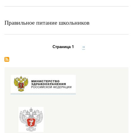
Правильное питание школьников
Страница 1
Следующая
››
Нумерация
страница
страниц