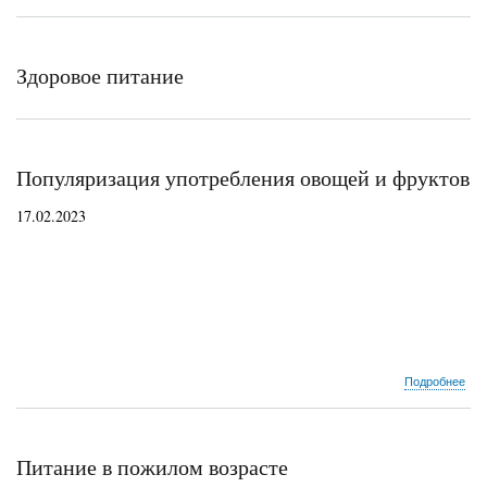
Здоровое питание
Популяризация употребления овощей и фруктов
17.02.2023
о
Подробнее
Поп
упо
ово
и
Питание в пожилом возрасте
фру