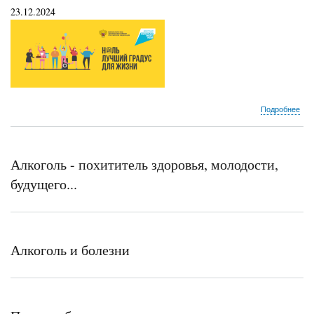
23.12.2024
о
Подробнее
Нед
про
зло
алк
Алкоголь - похититель здоровья, молодости,
в
нов
будущего...
пра
Алкоголь и болезни