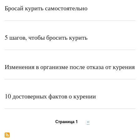
Бросай курить самостоятельно
5 шагов, чтобы бросить курить
Изменения в организме после отказа от курения
10 достоверных фактов о курении
Страница 1
Следующая
››
Нумерация
страница
страниц